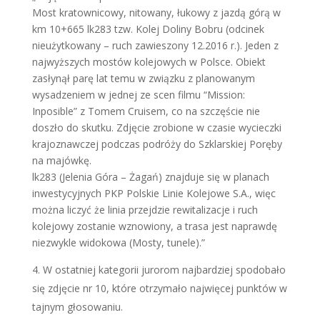
Most kratownicowy, nitowany, łukowy z jazdą górą w
km 10+665 lk283 tzw. Kolej Doliny Bobru (odcinek
nieużytkowany – ruch zawieszony 12.2016 r.). Jeden z
najwyższych mostów kolejowych w Polsce. Obiekt
zasłynął parę lat temu w związku z planowanym
wysadzeniem w jednej ze scen filmu “Mission:
Inposible” z Tomem Cruisem, co na szczęście nie
doszło do skutku. Zdjęcie zrobione w czasie wycieczki
krajoznawczej podczas podróży do Szklarskiej Poręby
na majówkę.
lk283 (Jelenia Góra – Żagań) znajduje się w planach
inwestycyjnych PKP Polskie Linie Kolejowe S.A., więc
można liczyć że linia przejdzie rewitalizacje i ruch
kolejowy zostanie wznowiony, a trasa jest naprawdę
niezwykle widokowa (Mosty, tunele).”
W ostatniej kategorii jurorom najbardziej spodobało
się zdjęcie nr 10, które otrzymało najwięcej punktów w
tajnym głosowaniu.