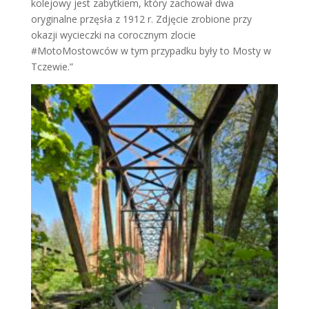
kolejowy jest zabytkiem, który zachował dwa
oryginalne przęsła z 1912 r. Zdjęcie zrobione przy
okazji wycieczki na corocznym zlocie
#MotoMostowców w tym przypadku były to Mosty w
Tczewie.”