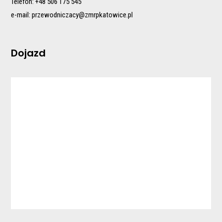
Telefon: +48 506 175 545
e-mail:
przewodniczacy@zmrpkatowice.pl
Dojazd