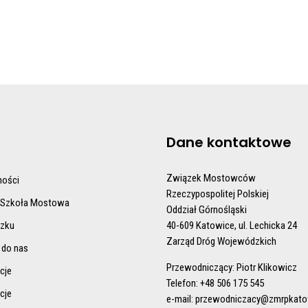
Dane kontaktowe
Związek Mostowców
ności
Rzeczypospolitej Polskiej
 Szkoła Mostowa
Oddział Górnośląski
ązku
40-609 Katowice, ul. Lechicka 24
Zarząd Dróg Wojewódzkich
 do nas
Przewodniczący: Piotr Klikowicz
cje
Telefon: +48 506 175 545
cje
e-mail:
przewodniczacy@zmrpkatow