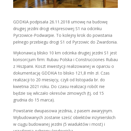
GDDKiA podpisała 26.11.2018 umowę na budowę
drugiej jezdni drogi ekspresowej S1 na odcinku
Pyrzowice-Podwarpie. To kolejny krok do powstania
pełnego przebiegu drogi S1 od Pyrzowic do Zwardonia.
Wykonawcą blisko 10 km odcinka drugiej jezdni S1 jest
konsorcjum firm: Rubau Polska i Construcciones Rubau
z Hiszpanii. Koszt inwestycji realizowanej w oparciu o
dokumentację GDDKiA to blisko 121,8 mln zł. Czas
realizacji to 20 miesięcy, czyli od listopada br. do
kwietnia 2021 roku. Do czasu realizacji robót nie
będzie się wliczało okresów zimowych (tj. od 15
grudnia do 15 marca).
Powstanie dwupasowa jezdnia, z pasem awaryjnym.
Wybudowanych zostanie sześć obiektów inżynierskich
w ciągu budowanej jezdni (5 wiaduktów i most) i
urządzenia ochrony środowiska.