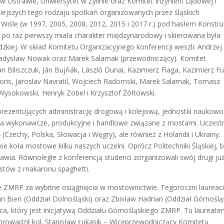
 w Ostrawie, Uniwersytet w Żylinie oraz Komitet Inżynierii Lądowej i
jszych tego rodzaju spotkań organizowanych przez śląskich
iśle (w 1997, 2005, 2008, 2012, 2015 i 2017 r.) pod hasłem Konstru
po raz pierwszy miała charakter międzynarodowy i skierowana była
kiej. W skład Komitetu Organizacyjnego konferencji weszli: Andrzej
 Władysław Nowak oraz Marek Salamak (przewodniczący). Komitet
n Biliszczuk, Ján Bujňák, László Dunai, Kazimierz Flaga, Kazimierz Fu
oris, Jaroslav Navratil, Wojciech Radomski, Marek Salamak, Tomasz
Wysokowski, Henryk Zobel i Krzysztof Żółtowski.
prezentujących administrację drogową i kolejową, jednostki naukowo
wa wykonawcze, produkcyjne i handlowe związane z mostami. Uczestn
4 (Czechy, Polska, Słowacja i Węgry), ale również z Holandii i Ukrainy.
 koła mostowe kilku naszych uczelni. Oprócz Politechniki Śląskiej, b
wia. Równolegle z konferencją studenci zorganizowali swój drugi ju
stów z makaronu spaghetti.
 ZMRP za wybitne osiągnięcia w mostownictwie. Tegoroczni laureaci
n Bień (Oddział Dolnośląski) oraz Zbisław Hadrian (Oddział Górnośląs
a, który jest inicjatywą Oddziału Górnośląskiego ZMRP. Tu laureat
 prowadził kol. Stanisław Łukasik – Wiceprzewodniczący Komitetu