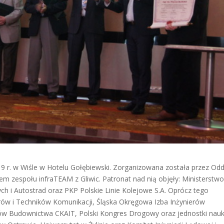
9 r. w Wiśle w Hotelu Gołębiewski. Zorganizowana została przez Odd
 zespołu infraTEAM z Gliwic. Patronat nad nią objęły: Ministerstw
ch i Autostrad oraz PKP Polskie Linie Kolejowe S.A. Oprócz tego
erów i Techników Komunikacji, Śląska Okręgowa Izba Inżynierów
ków Budownictwa CKAIT, Polski Kongres Drogowy oraz jednostki na