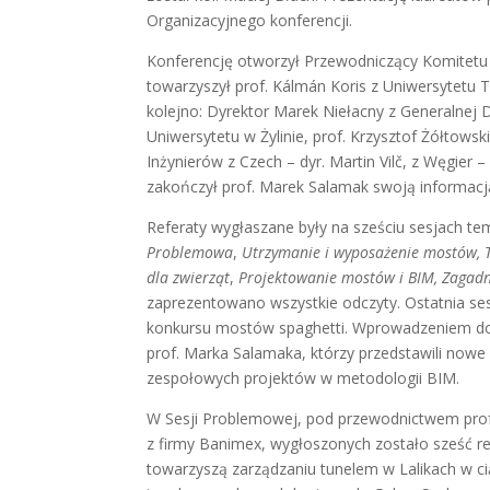
Organizacyjnego konferencji.
Konferencję otworzył Przewodniczący Komitetu O
towarzyszył prof. Kálmán Koris z Uniwersytetu 
kolejno: Dyrektor Marek Niełacny z Generalnej D
Uniwersytetu w Żylinie, prof. Krzysztof Żółtow
Inżynierów z Czech – dyr. Martin Vilč, z Węgier –
zakończył prof. Marek Salamak swoją informacją
Referaty wygłaszane były na sześciu sesjach te
Problemowa
,
Utrzymanie i wyposażenie mostów, T
dla zwierząt
,
Projektowanie mostów i BIM, Zagadn
zaprezentowano wszystkie odczyty. Ostatnia sesj
konkursu mostów spaghetti. Wprowadzeniem do n
prof. Marka Salamaka, którzy przedstawili nowe 
zespołowych projektów w metodologii BIM.
W Sesji Problemowej, pod przewodnictwem prof. 
z firmy Banimex, wygłoszonych zostało sześć r
towarzyszą zarządzaniu tunelem w Lalikach w c