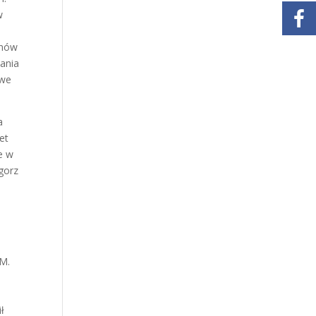
w
a
onów
nania
owe
a
et
e w
gorz
IM.
ł