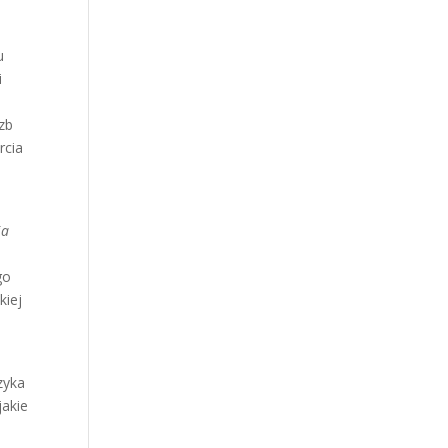
u
i
zb
rcia
ia
go
kiej
zyka
jakie