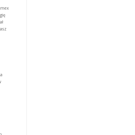
dimex
gię
ał
masz
na
w
,
m.