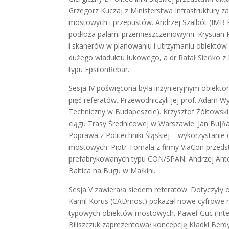
Grzegorz Kuczaj z Ministerstwa Infrastruktury
mostowych i przepustów. Andrzej Szalbót (IMB 
podłoża palami przemieszczeniowymi. Krystian
i skanerów w planowaniu i utrzymaniu obiektów 
dużego wiaduktu łukowego, a dr Rafał Sieńko z 
typu EpsilonRebar.
Sesja IV poświęcona była inżynieryjnym obiekt
pięć referatów. Przewodniczyli jej prof. Adam W
Techniczny w Budapeszcie). Krzysztof Żółtowski
ciągu Trasy Średnicowej w Warszawie. Ján Buj
Poprawa z Politechniki Śląskiej – wykorzystani
mostowych. Piotr Tomala z firmy ViaCon przedst
prefabrykowanych typu CON/SPAN. Andrzej Antol
Baltica na Bugu w Małkini.
Sesja V zawierała siedem referatów. Dotyczyły
Kamil Korus (CADmost) pokazał nowe cyfrowe n
typowych obiektów mostowych. Paweł Guc (Inter
Biliszczuk zaprezentował koncepcję Kładki Berd