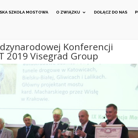
ĄSKA SZKOŁA MOSTOWA
O ZWIĄZKU
DOŁĄCZ DO NAS
P
ędzynarodowej Konferencji
 2019 Visegrad Group