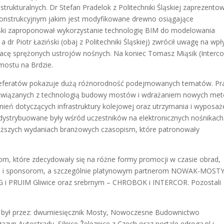
strukturalnych. Dr Stefan Pradelok z Politechniki Śląskiej zaprezento
onstrukcyjnym jakim jest modyfikowane drewno osiągające
ski zaproponował wykorzystanie technologię BIM do modelowania
r Piotr Łaziński (obaj z Politechniki Śląskiej) zwrócił uwagę na wp
acę sprężonych ustrojów nośnych. Na koniec Tomasz Miąsik (Interco
ostu na Brdzie.
referatów pokazuje dużą różnorodność podejmowanych tematów. Pr
związanych z technologią budowy mostów i wdrażaniem nowych me
ień dotyczących infrastruktury kolejowej oraz utrzymania i wyposaż
dystrybuowane były wśród uczestników na elektronicznych nośnikach
liższych wydaniach branżowych czasopism, które patronowały
om, które zdecydowały się na różne formy promocji w czasie obrad,
cji i sponsorom, a szczególnie platynowym partnerom NOWAK-MOSTY
 i PRUIM Gliwice oraz srebrnym – CHROBOK i INTERCOR. Pozostali
y był przez: dwumiesięcznik Mosty, Nowoczesne Budownictwo
azyn Autostrady, Silnice Železnice z Czech oraz portale edroga.pl i