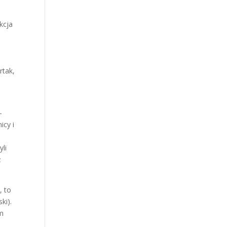
kcja
rtak,
-
icy i
yli
ż
, to
ki).
em