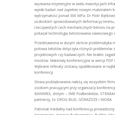
wyzwania inżynieryjne w wielu inwestycjach infra
wyniki badań nad zupełnie nowym materiałem k
wytrzymałość ponad 300 MPa. Dr Piotr Bętkow
uszkodzeń spowodowanych deformacją terenu, a d
rzeczywistych cech mechanicznych betonu na pr
pokazał technologię betonowania nawisowego m
Przedstawiona w dużym skrócie problematyka 
połowa tekstów dotyczyła różnych problemów 
projektowych czy badawczych. Nie brakło zagadn
mostów. Materiały konferencyjne w wersji PDF 
Wybrane referaty zostaną opublikowane w najb
konferencji.
Słowa podziękowania należą się wszystkim firm
osobom pracującym przy organizacji konferen
BANIMEX, złotym – IMB Podbeskidzie, STRABAG
partnerzy, to DROG-BUD, GÓRAŻDŻE i INORA.
Patronat medialny nad konferencją prowadzon
Inżynieryjne, Inżynier Budownictwa, Builder, Mag