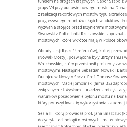
tunelem na drogach krajowych. Gabor Szabo z w
grupy V4 przy budowie nowego mostu na Dunaj
z realizacji rekordowych mostów typu extradose
progresywnego montażu długich wiaduktów dro
wyzwania stojące przed inżynierami mostowymi n
Siwowski z Politechniki Rzeszowskiej zapozna
mostowych, które wkrótce mają w Polsce obow
Obrady sesji II (sześć referatów), której przewo
(Nowak-Mosty), poświęcone były utrzymaniu i wy
Wrocławskiej, który przedstawił problemy zwi
mostowymi. Następnie Sebastian Nowak i Bart
Dunajcu w Nowym Sączu. Prof. Tomasz Siwowsk
mostowych. Maciej Smoliński (firma B2) zapro
związanych z łożyskami i urządzeniami dylatacyj
warunków posadowienie pylonu mostu na Dunaju 
który poruszył kwestię wykorzystania sztucznej in
Sesja III, którą prowadził prof. Jana Biliszczuk
dotyczyła technologii mostowych i materiałowy
Giergiczny z Politechniki Śląskiej przedstawił