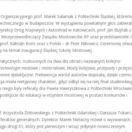
rganizacyjnego prof. Marek Salamak z Politechniki Śląskiej, którem
Technicznego w Budapeszcie. W wystąpieniu powitalnym głos zabieral
yrekcji Dróg Krajowych i Autostrad w Katowicach, prof. Ján Bujňák z
ski Wiceprzewodniczący Związku Mostowców RP oraz przedstawiciele I
 prof. Kálmán Koris oraz z Polski – dr Piotr Klikowicz. Ceremonię otwa
 na temat inauguracji Śląskiej Szkoły Mostowej.
matycznych, rozłożonych na dwa dni obrad i nazwanych kolejno:
echnologie mostowe i materiałowe, Mosty kolejowe, przepusty i przejśc
ienia dydaktyczne
. Frekwencja wśród autorów dopisała, dzięki czemu
a miała nietypowy charakter, gdyż odbył się na niej finał studenckie
iego były referaty dra Pawła Hawryszkowa z Politechniki Wrocławs
podejście do edukacji w inżynierii mostowej w postaci konkursów i
Krzysztofa Żółtowskiego z Politechniki Gdańskiej i Dariusza Tokarc
eferatów generalnych. Dyrektor Marek Niełacny mówił o wyzwaniach 
iągu drogi S1, który jest pierwszym i wciąż jedynym nowoczesnym