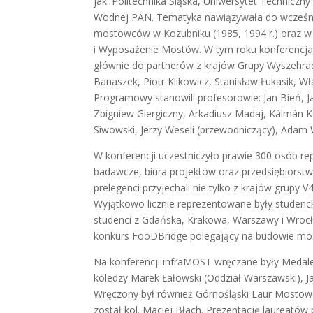
jak: Politechnika Śląska, Uniwersytet Techniczny
Wodnej PAN. Tematyka nawiązywała do wcześnie
mostowców w Kozubniku (1985, 1994 r.) oraz w W
i Wyposażenie Mostów. W tym roku konferencja 
głównie do partnerów z krajów Grupy Wyszehradz
Banaszek, Piotr Klikowicz, Stanisław Łukasik,
Programowy stanowili profesorowie: Jan Bień, Ja
Zbigniew Giergiczny, Arkadiusz Madaj, Kálmán K
Siwowski, Jerzy Weseli (przewodniczący), Adam 
W konferencji uczestniczyło prawie 300 osób re
badawcze, biura projektów oraz przedsiębiorst
prelegenci przyjechali nie tylko z krajów grupy V
Wyjątkowo licznie reprezentowane były studenckie
studenci z Gdańska, Krakowa, Warszawy i Wrocła
konkurs FooDBridge polegający na budowie mo
Na konferencji infraMOST wręczane były Medale
koledzy Marek Łałowski (Oddział Warszawski), Ja
Wręczony był również Górnośląski Laur Mostowc
został kol. Maciej Błach. Prezentację laureatów