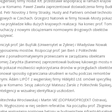
ęgierskiej firmy Hódút Kft. przedstawił współpracę w ramach krajów
u w Komarno. Paweł Zawiła zaprezentował doświadczenia firmy Bu
d. Petr Novotny z firmy Strasky, Husty and Partners omówił technolo
gowych w Czechach. Grzegorz Natonek w firmy Nowak-Mosty pokaz
a przykładzie kilku dużych krajowych realizacji. Na koniec prof. To
ł słuchaczy z nowymi obciążeniami normowymi drogowych obiektów
iązywać.
dniczyli prof. Ján Bujňák (Uniwersytet w Zylinie) i Władysław Nowak
posażeniu mostów. Rozpoczął prof. Jan Bień z Politechniki
ązane z ponadnormatywnymi przewozami w zarządzaniu obiektami
łomiej Zarychta (Banimex) zaprezentowali budowę łukowego mostu 
i pokazał możliwości wykorzystania dronów w przeglądach obiektó
ponował sposoby ograniczania utrudnień w ruchu podczas remontów
nymi. Ádám LIPÓT z węgierskiej firmy Hídépítő Ltd. omówił specyfikę
w Komarno. Sesję zakończył Mateusz Żarski z Politechniki Śląskiej
teligencji w wizualnej identyfikacji uszkodzeń.
 (Politechnika Wrocławska) i Martin Vilč (DOPRAVOPROJEKT Ostrava),
ch. Wygłoszono w niej siedem referatów. Na początku prof. Zbigniew
 aktualne wymagania normowe betonu w budownictwie infrastrukturalny