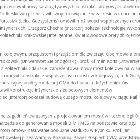
 zaprezentował nowy katalog typowych konstrukcji drogowych obiektó
Podbeskidzie) przedstawił swoje rozwiązanie w zakresie wzmacniani
 Portasiak (Leica Geosystems) omówił możliwości współczesnych dr
inżynierskich. Grzegorz Chechła (Intercor) pokazał technologię wyko
Politechniki Krakowskiej inteligentne, światłowodowe pręty zbrojeni
om kolejowym, przepustom i przejściom dla zwierząt. Obejmowała on
ysokowski (Uniwersytet Zielonogórski) i prof. Kálmán Koris (Uniwersyt
 z Politechniki Gdańskiej zaprezentował nowy most kolejowy na Wiśl
ňák omówił konstrukcje współczesnych mostów kolejowych, a dr Grze
e operacyjnej analizy modalnej OMA do badania dużych obiektów
awił konstrukcje inżynierskie z żelbetowych elementów
ec (Intercor) pokazał budowę dużego mostu kolejowy w ciągu Rail
 one zagadnień związanych z projektowaniem mostów i technologii B
arzędzia do generowania modeli BIM i MES na podstawie katalogu
cor) omówił nasuwanie podłużne wiaduktu w Rybniku. Prof. Jan
ychowskiej przez Wartę w Poznaniu. Paweł Pośpiech (IVIA) przedstawi