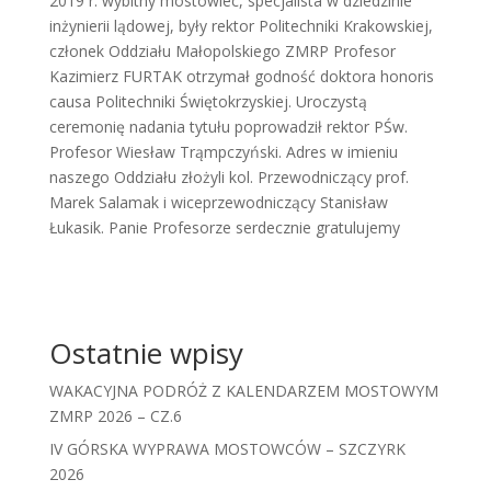
2019 r. wybitny mostowiec, specjalista w dziedzinie
inżynierii lądowej, były rektor Politechniki Krakowskiej,
członek Oddziału Małopolskiego ZMRP Profesor
Kazimierz FURTAK otrzymał godność doktora honoris
causa Politechniki Świętokrzyskiej. Uroczystą
ceremonię nadania tytułu poprowadził rektor PŚw.
Profesor Wiesław Trąmpczyński. Adres w imieniu
naszego Oddziału złożyli kol. Przewodniczący prof.
Marek Salamak i wiceprzewodniczący Stanisław
Łukasik.
Panie Profesorze serdecznie gratulujemy
Ostatnie wpisy
WAKACYJNA PODRÓŻ Z KALENDARZEM MOSTOWYM
ZMRP 2026 – CZ.6
IV GÓRSKA WYPRAWA MOSTOWCÓW – SZCZYRK
2026