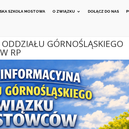
ĄSKA SZKOŁA MOSTOWA
O ZWIĄZKU
DOŁĄCZ DO NAS
P
A ODDZIAŁU GÓRNOŚLĄSKIEGO
W RP