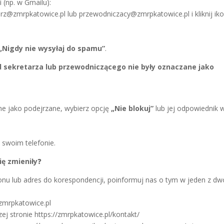
 (np. w Gmailu):
arz@zmrpkatowice.pl
lub
przewodniczacy@zmrpkatowice.pl
i kliknij ik
„Nigdy nie wysyłaj do spamu”
.
od sekretarza lub przewodniczącego nie były oznaczane jako
ne jako podejrzane, wybierz opcję
„Nie blokuj”
lub jej odpowiednik 
swoim telefonie.
ię zmieniły
❓
efonu lub adres do korespondencji, poinformuj nas o tym w jeden z d
zmrpkatowice.pl
 stronie https://zmrpkatowice.pl/kontakt/